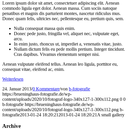
Lorem ipsum dolor sit amet, consectetuer adipiscing elit. Aenean
commodo ligula eget dolor. Aenean massa. Cum sociis natoque
penatibus et magnis dis parturient montes, nascetur ridiculus mus.
Donec quam felis, ultricies nec, pellentesque eu, pretium quis, sem.
Nulla consequat massa quis enim.
Donec pede justo, fringilla vel, aliquet nec, vulputate eget,
arcu.
In enim justo, rhoncus ut, imperdiet a, venenatis vitae, justo.
Nullam dictum felis eu pede mollis pretium. Integer tincidunt.
Cras dapibus. Vivamus elementum semper nisi.
Aenean vulputate eleifend tellus. Aenean leo ligula, porttitor eu,
consequat vitae, eleifend ac, enim.
Weiterlesen
24. Januar 2013
/
0 Kommentare
/
von
b-fotografie
https://brueninghaus-fotografie.de/wp-
content/uploads/2020/10/fotograf-logo-340x127-1-300x112.png
0
0
b-fotografie
https://brueninghaus-fotografie.de/wp-
content/uploads/2020/10/fotograf-logo-340x127-1-300x112.png
b-
fotografie
2013-01-24 18:20:21
2013-01-24 18:20:21
A small gallery
Archive