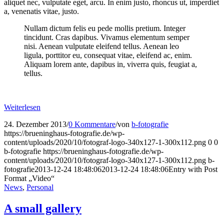
aliquet nec, vulputate eget, arcu. In enim justo, rhoncus ut, imperdiet
a, venenatis vitae, justo.
Nullam dictum felis eu pede mollis pretium. Integer
tincidunt. Cras dapibus. Vivamus elementum semper
nisi. Aenean vulputate eleifend tellus. Aenean leo
ligula, porttitor eu, consequat vitae, eleifend ac, enim.
Aliquam lorem ante, dapibus in, viverra quis, feugiat a,
tellus.
Weiterlesen
24. Dezember 2013
/
0 Kommentare
/
von
b-fotografie
https://brueninghaus-fotografie.de/wp-
content/uploads/2020/10/fotograf-logo-340x127-1-300x112.png
0
0
b-fotografie
https://brueninghaus-fotografie.de/wp-
content/uploads/2020/10/fotograf-logo-340x127-1-300x112.png
b-
fotografie
2013-12-24 18:48:06
2013-12-24 18:48:06
Entry with Post
Format „Video“
News
,
Personal
A small gallery