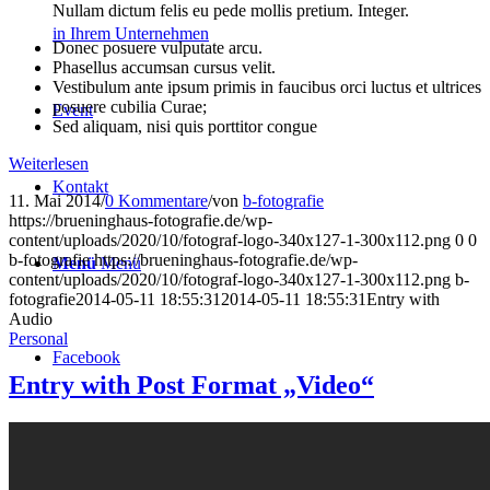
Nullam dictum felis eu pede mollis pretium. Integer.
in Ihrem Unternehmen
Donec posuere vulputate arcu.
Phasellus accumsan cursus velit.
Vestibulum ante ipsum primis in faucibus orci luctus et ultrices
posuere cubilia Curae;
Event
Sed aliquam, nisi quis porttitor congue
Weiterlesen
Kontakt
11. Mai 2014
/
0 Kommentare
/
von
b-fotografie
https://brueninghaus-fotografie.de/wp-
content/uploads/2020/10/fotograf-logo-340x127-1-300x112.png
0
0
b-fotografie
https://brueninghaus-fotografie.de/wp-
Menü
Menü
content/uploads/2020/10/fotograf-logo-340x127-1-300x112.png
b-
fotografie
2014-05-11 18:55:31
2014-05-11 18:55:31
Entry with
Audio
Personal
Facebook
Entry with Post Format „Video“
Instagram