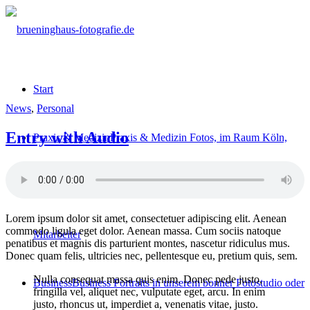
Start
News
,
Personal
Entry with Audio
Praxis & Medizin
Praxis & Medizin Fotos, im Raum Köln,
Bonn. Arzt-Praxen, Medizin Technik, Krankenhäuser,
Lorem ipsum dolor sit amet, consectetuer adipiscing elit. Aenean
commodo ligula eget dolor. Aenean massa. Cum sociis natoque
Mitarbeiter
penatibus et magnis dis parturient montes, nascetur ridiculus mus.
Donec quam felis, ultricies nec, pellentesque eu, pretium quis, sem.
Nulla consequat massa quis enim. Donec pede justo,
Business
Business Portraits in unserem bonner Fotostudio oder
fringilla vel, aliquet nec, vulputate eget, arcu. In enim
justo, rhoncus ut, imperdiet a, venenatis vitae, justo.