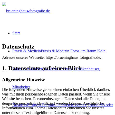
Start
Datenschutz
Praxis & Medizin
Praxis & Medizin Fotos, im Raum Köln,
Adresse unserer Webseite: https://brueninghaus-fotografie.de.
1. Datenschutz auf einen Blick
Bonn. Arzt-Praxen, Medizin Technik, Krankenhäuser,
Allgemeine Hinweise
Mitarbeiter
Die folgenden Hinweise geben einen einfachen Überblick darüber,
was mit Ihren personenbezogenen Daten passiert, wenn Sie unsere
Website besuchen. Personenbezogene Daten sind alle Daten, mit
denen Sie persönlich identifiziert werden können. Ausführliche
Business
Business Portraits in unserem bonner Fotostudio oder
Informationen zum Thema Datenschutz entnehmen Sie unserer
unter diesem Text aufgeführten Datenschutzerklärung.