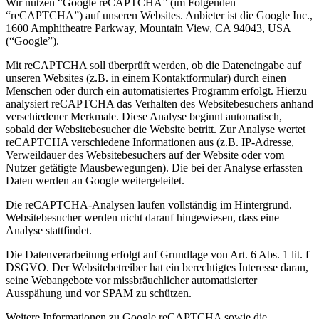
Wir nutzen “Google reCAPTCHA” (im Folgenden
“reCAPTCHA”) auf unseren Websites. Anbieter ist die Google Inc.,
1600 Amphitheatre Parkway, Mountain View, CA 94043, USA
(“Google”).
Mit reCAPTCHA soll überprüft werden, ob die Dateneingabe auf
unseren Websites (z.B. in einem Kontaktformular) durch einen
Menschen oder durch ein automatisiertes Programm erfolgt. Hierzu
analysiert reCAPTCHA das Verhalten des Websitebesuchers anhand
verschiedener Merkmale. Diese Analyse beginnt automatisch,
sobald der Websitebesucher die Website betritt. Zur Analyse wertet
reCAPTCHA verschiedene Informationen aus (z.B. IP-Adresse,
Verweildauer des Websitebesuchers auf der Website oder vom
Nutzer getätigte Mausbewegungen). Die bei der Analyse erfassten
Daten werden an Google weitergeleitet.
Die reCAPTCHA-Analysen laufen vollständig im Hintergrund.
Websitebesucher werden nicht darauf hingewiesen, dass eine
Analyse stattfindet.
Die Datenverarbeitung erfolgt auf Grundlage von Art. 6 Abs. 1 lit. f
DSGVO. Der Websitebetreiber hat ein berechtigtes Interesse daran,
seine Webangebote vor missbräuchlicher automatisierter
Ausspähung und vor SPAM zu schützen.
Weitere Informationen zu Google reCAPTCHA sowie die